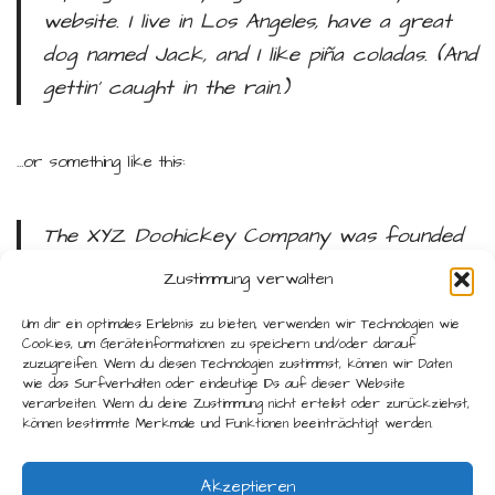
website. I live in Los Angeles, have a great
dog named Jack, and I like piña coladas. (And
gettin‘ caught in the rain.)
…or something like this:
The XYZ Doohickey Company was founded
in 1971, and has been providing quality
Zustimmung verwalten
doohickeys to the public ever since.
Um dir ein optimales Erlebnis zu bieten, verwenden wir Technologien wie
Located in Gotham City, XYZ employs over
Cookies, um Geräteinformationen zu speichern und/oder darauf
zuzugreifen. Wenn du diesen Technologien zustimmst, können wir Daten
2,000 people and does all kinds of awesome
wie das Surfverhalten oder eindeutige IDs auf dieser Website
things for the Gotham community.
verarbeiten. Wenn du deine Zustimmung nicht erteilst oder zurückziehst,
können bestimmte Merkmale und Funktionen beeinträchtigt werden.
As a new WordPress user, you should go to
your
Akzeptieren